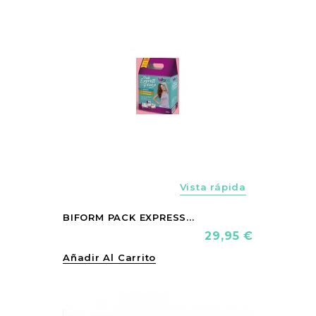
vorite_border
Vista rápida
BIFORM PACK EXPRESS...
Precio
29,95 €
Añadir Al Carrito
vorite_border