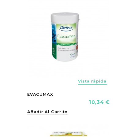
vorite_border
Vista rápida
EVACUMAX
Precio
10,34 €
Añadir Al Carrito
vorite_border