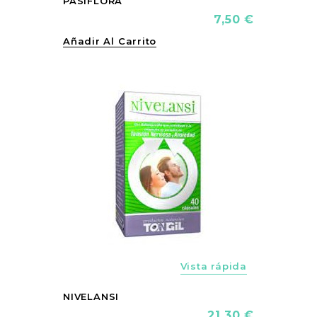
PASIFLORA
Precio
7,50 €
Añadir Al Carrito
FUERA DE S
vorite_border
Vista rápida
NIVELANSI
Precio
21,30 €