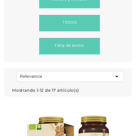
TODOS
Falta de ánimo

Relevancia
Mostrando 1-12 de 17 artículo(s)
vorite_border