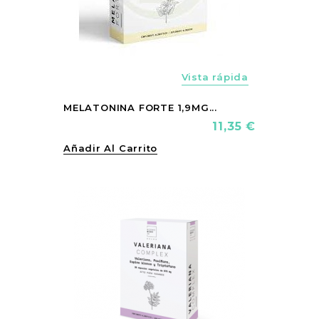
Vista rápida
MELATONINA FORTE 1,9MG...
Precio
11,35 €
Añadir Al Carrito
vorite_border