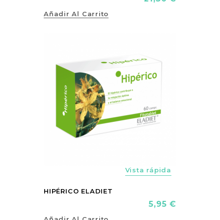
Añadir Al Carrito
FUERA DE S
vorite_border
Vista rápida
HIPÉRICO ELADIET
Precio
5,95 €
Añadir Al Carrito