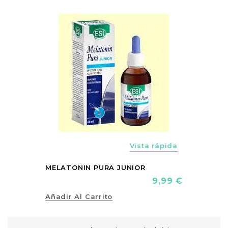
FUERA DE S
vorite_border
Vista rápida
MELATONIN PURA JUNIOR
Precio
9,99 €
Añadir Al Carrito