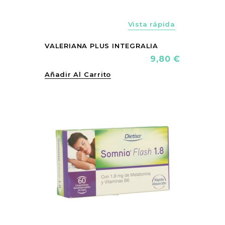
Vista rápida
VALERIANA PLUS INTEGRALIA
Precio
9,80 €
Añadir Al Carrito
FUERA DE S
vorite_border