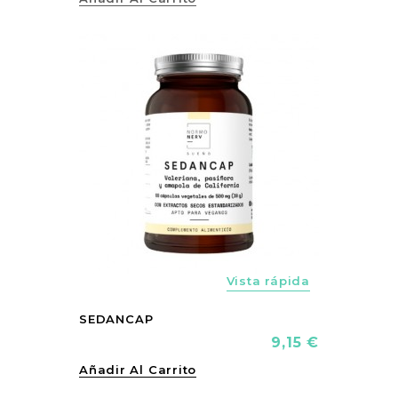
vorite_border
Vista rápida
SEDANCAP
Precio
9,15 €
Añadir Al Carrito