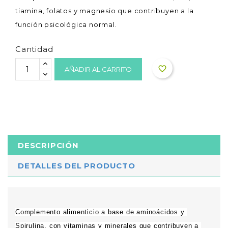
tiamina, folatos y magnesio que contribuyen a la
función psicológica normal.
Cantidad
favorite_border
AÑADIR AL CARRITO
DESCRIPCIÓN
DETALLES DEL PRODUCTO
Complemento alimenticio a base de aminoácidos y 
Spirulina, con vitaminas y minerales que contribuyen a 