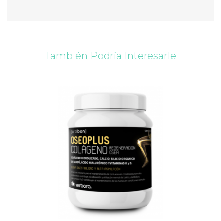
También Podría Interesarle
vorite_border