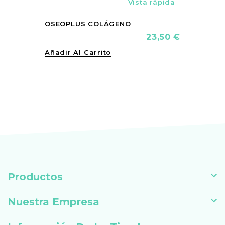
Vista rápida
OSEOPLUS COLÁGENO
Precio
23,50 €
Añadir Al Carrito

Productos

Nuestra Empresa