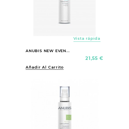
Vista rápida
ANUBIS NEW EVEN...
Precio
21,55 €
Añadir Al Carrito
vorite_border