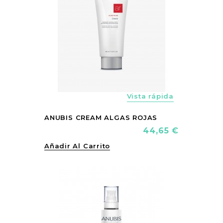
Vista rápida
ANUBIS CREAM ALGAS ROJAS
Precio
44,65 €
Añadir Al Carrito
vorite_border